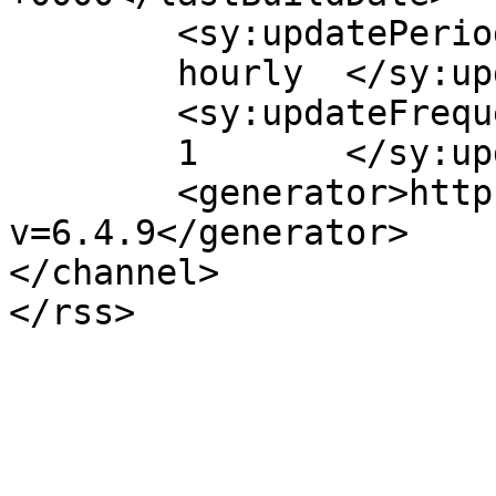
	<sy:updatePeriod>

	hourly	</sy:updatePeriod>

	<sy:updateFrequency>

	1	</sy:updateFrequency>

	<generator>https://wordpress.org/?
v=6.4.9</generator>

</channel>
