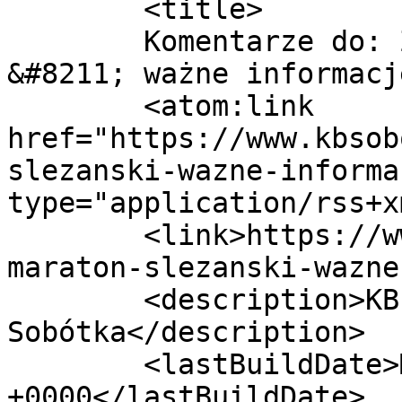
	<title>

	Komentarze do: Zimowy Maraton Ślężański 
&#8211; ważne informacje	</title
	<atom:link 
href="https://www.kbsob
slezanski-wazne-informa
type="application/rss+x
	<link>https://www.kbsobotka.pl/zimowy-
maraton-slezanski-wazne
	<description>KB Sobótka - Klub Biegacza 
Sobótka</description>

	<lastBuildDate>Mon, 11 Jan 2016 09:45:44 
+0000</lastBuildDate>
