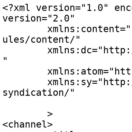
<?xml version="1.0" enc
version="2.0"

	xmlns:content="http://purl.org/rss/1.0/mod
ules/content/"

	xmlns:dc="http://purl.org/dc/elements/1.1/
"

	xmlns:atom="http://www.w3.org/2005/Atom"

	xmlns:sy="http://purl.org/rss/1.0/modules/
syndication/"

	>

<channel>
