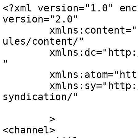
<?xml version="1.0" enc
version="2.0"

	xmlns:content="http://purl.org/rss/1.0/mod
ules/content/"

	xmlns:dc="http://purl.org/dc/elements/1.1/
"

	xmlns:atom="http://www.w3.org/2005/Atom"

	xmlns:sy="http://purl.org/rss/1.0/modules/
syndication/"

	>

<channel>
