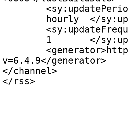
	<sy:updatePeriod>

	hourly	</sy:updatePeriod>

	<sy:updateFrequency>

	1	</sy:updateFrequency>

	<generator>https://wordpress.org/?
v=6.4.9</generator>

</channel>
