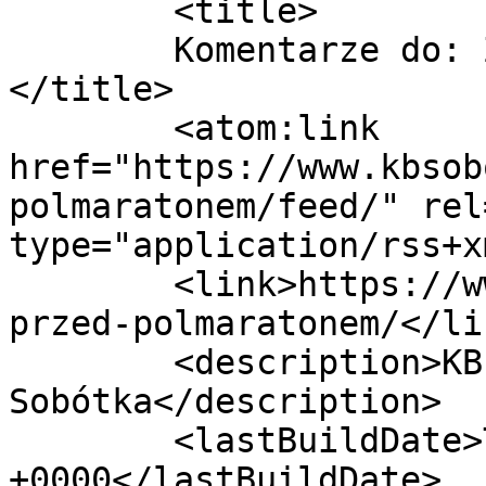
	<title>

	Komentarze do: Zdjęcie przed półmaratonem.	
</title>

	<atom:link 
href="https://www.kbsob
polmaratonem/feed/" rel
type="application/rss+x
	<link>https://www.kbsobotka.pl/zdjecie-
przed-polmaratonem/</lin
	<description>KB Sobótka - Klub Biegacza 
Sobótka</description>

	<lastBuildDate>Thu, 20 Mar 2014 12:35:50 
+0000</lastBuildDate>
