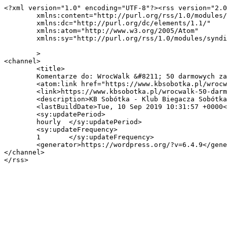
<?xml version="1.0" encoding="UTF-8"?><rss version="2.0
	xmlns:content="http://purl.org/rss/1.0/modules/content/"

	xmlns:dc="http://purl.org/dc/elements/1.1/"

	xmlns:atom="http://www.w3.org/2005/Atom"

	xmlns:sy="http://purl.org/rss/1.0/modules/syndication/"

	>

<channel>

	<title>

	Komentarze do: WrocWalk &#8211; 50 darmowych zaproszeń!	</title>

	<atom:link href="https://www.kbsobotka.pl/wrocwalk-50-darmowych-zaproszen/feed/" rel="self" type="application/rss+xml" />

	<link>https://www.kbsobotka.pl/wrocwalk-50-darmowych-zaproszen/</link>

	<description>KB Sobótka - Klub Biegacza Sobótka</description>

	<lastBuildDate>Tue, 10 Sep 2019 10:31:57 +0000</lastBuildDate>

	<sy:updatePeriod>

	hourly	</sy:updatePeriod>

	<sy:updateFrequency>

	1	</sy:updateFrequency>

	<generator>https://wordpress.org/?v=6.4.9</generator>

</channel>
