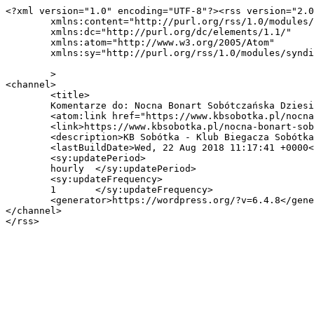
<?xml version="1.0" encoding="UTF-8"?><rss version="2.0
	xmlns:content="http://purl.org/rss/1.0/modules/content/"

	xmlns:dc="http://purl.org/dc/elements/1.1/"

	xmlns:atom="http://www.w3.org/2005/Atom"

	xmlns:sy="http://purl.org/rss/1.0/modules/syndication/"

	>

<channel>

	<title>

	Komentarze do: Nocna Bonart Sobótczańska Dziesiątka &#8211; potrzebna pomoc	</title>

	<atom:link href="https://www.kbsobotka.pl/nocna-bonart-sobotczanska-dziesiatka-potrzebna-pomoc/feed/" rel="self" type="application/rss+xml" />

	<link>https://www.kbsobotka.pl/nocna-bonart-sobotczanska-dziesiatka-potrzebna-pomoc/</link>

	<description>KB Sobótka - Klub Biegacza Sobótka</description>

	<lastBuildDate>Wed, 22 Aug 2018 11:17:41 +0000</lastBuildDate>

	<sy:updatePeriod>

	hourly	</sy:updatePeriod>

	<sy:updateFrequency>

	1	</sy:updateFrequency>

	<generator>https://wordpress.org/?v=6.4.8</generator>

</channel>
